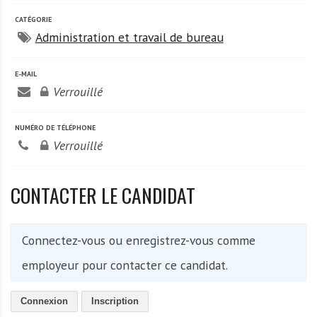
A
f
CATÉGORIE
r
Administration et travail de bureau
i
q
E-MAIL
u
Verrouillé
e
NUMÉRO DE TÉLÉPHONE
Verrouillé
CONTACTER LE CANDIDAT
Connectez-vous ou enregistrez-vous comme
employeur pour contacter ce candidat.
Connexion
Inscription