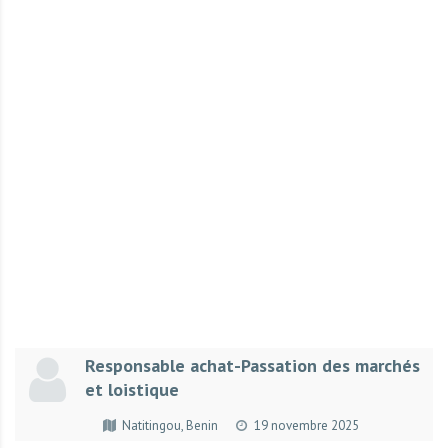
r
t
u
n
i
t
é
s
a
u
T
O
G
O
e
Responsable achat-Passation des marchés
t
et loistique
e
n
Natitingou, Benin
19 novembre 2025