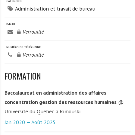
A
CATÉGORIE
f
Administration et travail de bureau
r
i
E-MAIL
q
Verrouillé
u
e
NUMÉRO DE TÉLÉPHONE
Verrouillé
FORMATION
Baccalaureat en administration des affaires
concentration gestion des ressources humaines
@
Universite du Quebec a Rimouski
Jan 2020 — Août 2025