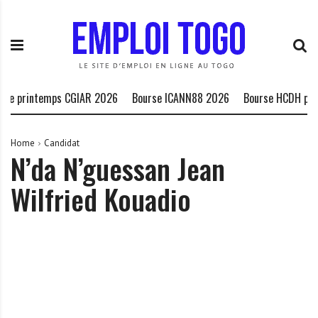
S
E
L
k
m
a
i
p
P
p
l
l
t
o
a
o
i
t
 de printemps CGIAR 2026
Bourse ICANN88 2026
Bourse HCDH peup
c
T
e
o
o
f
n
g
o
Home
Candidat
N’da N’guessan Jean
t
o
r
e
.
m
Wilfried Kouadio
n
I
e
t
N
d
F
e
O
s
o
p
p
o