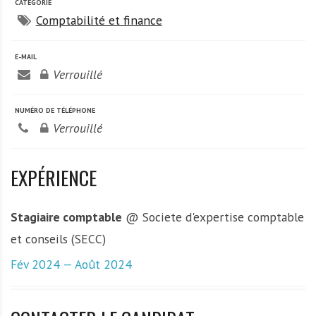
A
CATÉGORIE
f
Comptabilité et finance
r
i
E-MAIL
q
Verrouillé
u
e
NUMÉRO DE TÉLÉPHONE
Verrouillé
EXPÉRIENCE
Stagiaire comptable
@ Societe d'expertise comptable
et conseils (SECC)
Fév 2024 — Août 2024