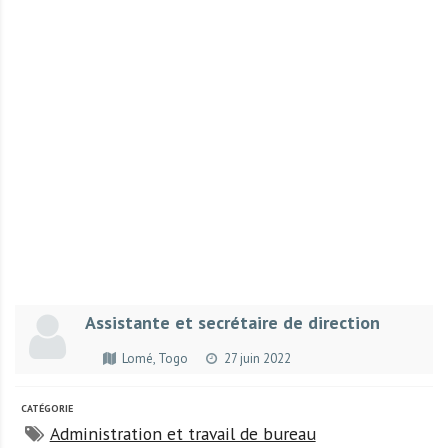
r
t
u
n
i
t
é
s
a
u
T
O
G
Assistante et secrétaire de direction
O
e
Lomé, Togo
27 juin 2022
t
e
CATÉGORIE
n
Administration et travail de bureau