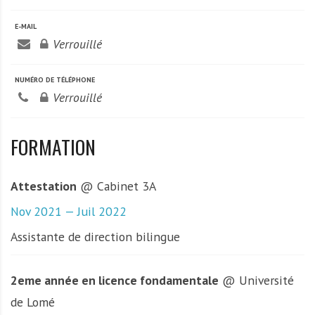
A
f
E-MAIL
r
Verrouillé
i
q
NUMÉRO DE TÉLÉPHONE
u
Verrouillé
e
FORMATION
Attestation
@ Cabinet 3A
Nov 2021 — Juil 2022
Assistante de direction bilingue
2eme année en licence fondamentale
@ Université
de Lomé