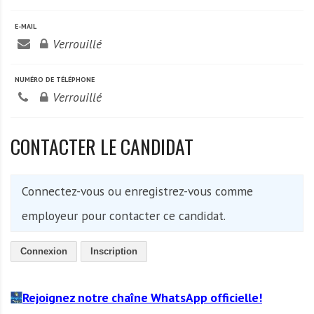
A
f
E-MAIL
r
Verrouillé
i
q
NUMÉRO DE TÉLÉPHONE
u
Verrouillé
e
CONTACTER LE CANDIDAT
Connectez-vous ou enregistrez-vous comme
employeur pour contacter ce candidat.
Connexion
Inscription
Rejoignez notre chaîne WhatsApp officielle!