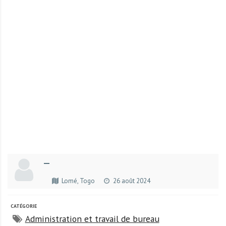
r
t
u
n
i
t
é
s
a
u
T
O
G
—
O
e
Lomé, Togo
26 août 2024
t
e
CATÉGORIE
n
Administration et travail de bureau