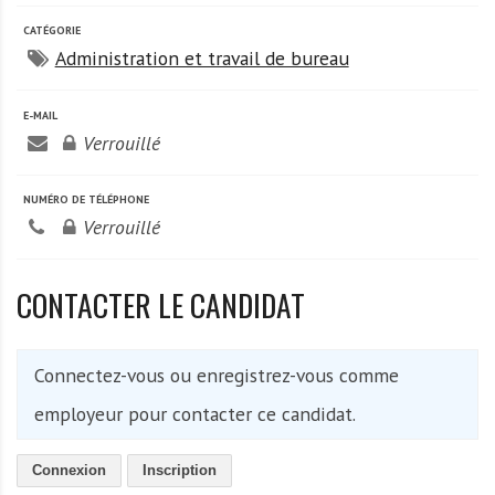
A
f
CATÉGORIE
r
Administration et travail de bureau
i
q
E-MAIL
u
Verrouillé
e
NUMÉRO DE TÉLÉPHONE
Verrouillé
CONTACTER LE CANDIDAT
Connectez-vous ou enregistrez-vous comme
employeur pour contacter ce candidat.
Connexion
Inscription