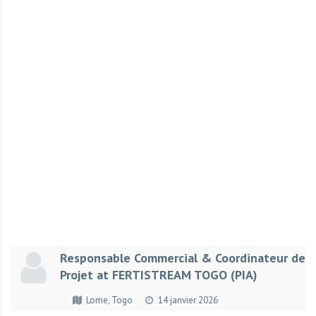
r
t
u
n
i
t
é
s
a
u
T
O
G
O
e
Responsable Commercial & Coordinateur de
t
Projet at FERTISTREAM TOGO (PIA)
e
n
Lome, Togo
14 janvier 2026