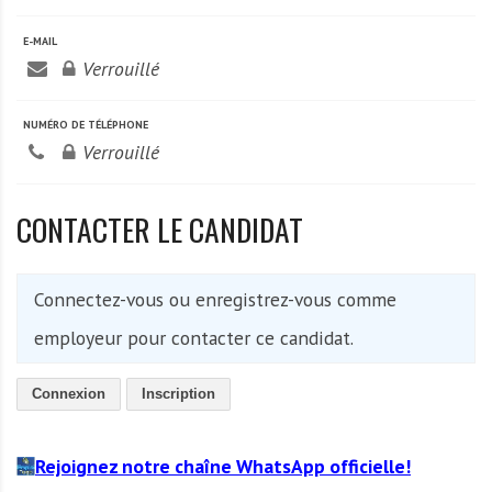
A
f
E-MAIL
r
Verrouillé
i
q
NUMÉRO DE TÉLÉPHONE
u
Verrouillé
e
CONTACTER LE CANDIDAT
Connectez-vous ou enregistrez-vous comme
employeur pour contacter ce candidat.
Connexion
Inscription
Rejoignez notre chaîne WhatsApp officielle!