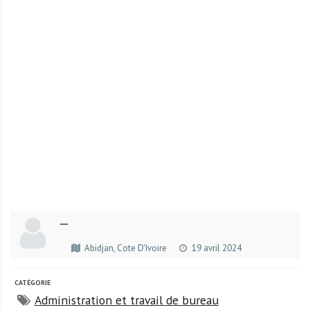
r
t
u
n
i
t
é
s
a
u
T
O
G
—
O
e
Abidjan, Cote D'Ivoire
19 avril 2024
t
e
CATÉGORIE
n
Administration et travail de bureau