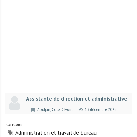
r
t
u
n
i
t
é
s
a
u
T
O
G
Assistante de direction et administrative
O
e
Abidjan, Cote D'Ivoire
13 décembre 2025
t
e
CATÉGORIE
n
Administration et travail de bureau