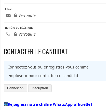
A
f
E-MAIL
r
Verrouillé
i
q
NUMÉRO DE TÉLÉPHONE
u
Verrouillé
e
CONTACTER LE CANDIDAT
Connectez-vous ou enregistrez-vous comme
employeur pour contacter ce candidat.
Connexion
Inscription
Rejoignez notre chaîne WhatsApp officielle!