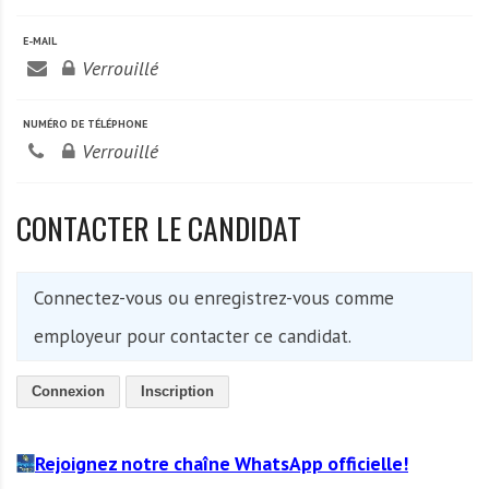
A
f
E-MAIL
r
Verrouillé
i
q
NUMÉRO DE TÉLÉPHONE
u
Verrouillé
e
CONTACTER LE CANDIDAT
Connectez-vous ou enregistrez-vous comme
employeur pour contacter ce candidat.
Connexion
Inscription
Rejoignez notre chaîne WhatsApp officielle!