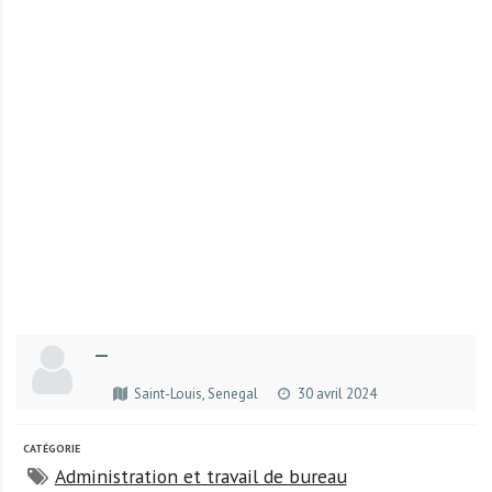
r
t
u
n
i
t
é
s
a
u
T
O
G
—
O
e
Saint-Louis, Senegal
30 avril 2024
t
e
CATÉGORIE
n
Administration et travail de bureau