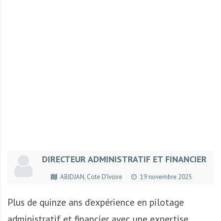
r
t
u
n
i
t
é
s
a
u
T
O
G
DIRECTEUR ADMINISTRATIF ET FINANCIER
O
e
ABIDJAN, Cote D'Ivoire
19 novembre 2025
t
e
Plus de quinze ans d’expérience en pilotage
n
administratif et financier avec une expertise