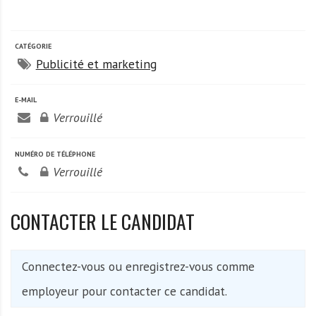
A
f
r
CATÉGORIE
i
Publicité et marketing
q
u
E-MAIL
e
Verrouillé
NUMÉRO DE TÉLÉPHONE
Verrouillé
CONTACTER LE CANDIDAT
Connectez-vous ou enregistrez-vous comme
employeur pour contacter ce candidat.