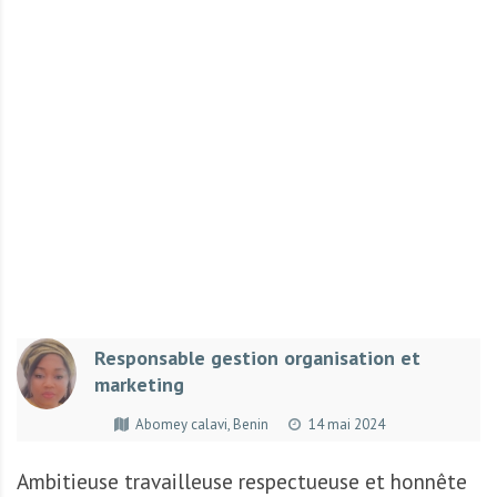
r
t
u
n
i
t
é
s
a
u
T
O
G
Responsable gestion organisation et
O
marketing
e
t
Abomey calavi, Benin
14 mai 2024
e
n
Ambitieuse travailleuse respectueuse et honnête