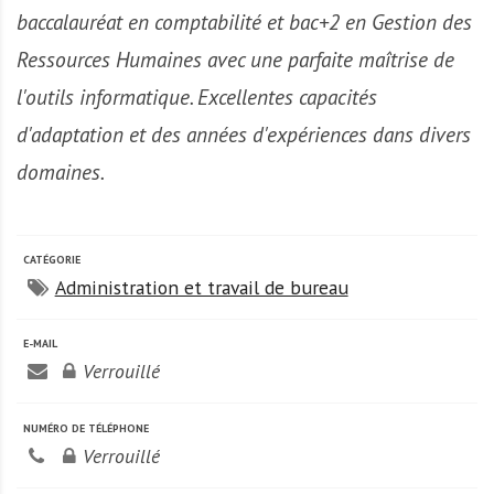
A
baccalauréat en comptabilité et bac+2 en Gestion des
f
r
Ressources Humaines avec une parfaite maîtrise de
i
l'outils informatique. Excellentes capacités
q
d'adaptation et des années d'expériences dans divers
u
e
domaines.
CATÉGORIE
Administration et travail de bureau
E-MAIL
Verrouillé
NUMÉRO DE TÉLÉPHONE
Verrouillé