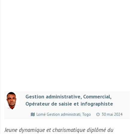
r
t
u
n
i
t
é
s
a
u
T
O
G
Gestion administrative, Commercial,
O
Opérateur de saisie et infographiste
e
t
Lomé Gestion administrati, Togo
30 mai 2024
e
n
Jeune dynamique et charismatique diplômé du