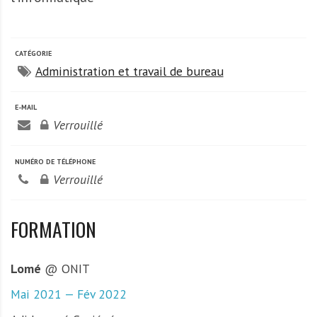
A
f
r
i
CATÉGORIE
Administration et travail de bureau
q
u
e
E-MAIL
Verrouillé
NUMÉRO DE TÉLÉPHONE
Verrouillé
FORMATION
Lomé
@ ONIT
Mai 2021 — Fév 2022