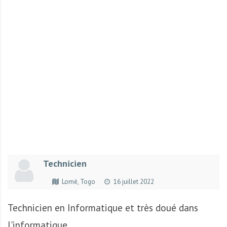
r
t
u
n
i
t
é
s
a
u
T
O
G
Technicien
O
e
Lomé, Togo
16 juillet 2022
t
e
Technicien en Informatique et très doué dans
n
l'informatique