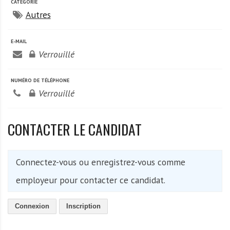
A
CATÉGORIE
f
Autres
r
i
E-MAIL
q
Verrouillé
u
e
NUMÉRO DE TÉLÉPHONE
Verrouillé
CONTACTER LE CANDIDAT
Connectez-vous ou enregistrez-vous comme
employeur pour contacter ce candidat.
Connexion
Inscription