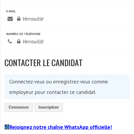
A
f
E-MAIL
r
Verrouillé
i
q
NUMÉRO DE TÉLÉPHONE
u
Verrouillé
e
CONTACTER LE CANDIDAT
Connectez-vous ou enregistrez-vous comme
employeur pour contacter ce candidat.
Connexion
Inscription
Rejoignez notre chaîne WhatsApp officielle!