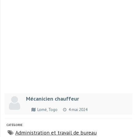
r
t
u
n
i
t
é
s
a
u
T
O
G
Mécanicien chauffeur
O
e
Lomé, Togo
4 mai 2024
t
e
CATÉGORIE
n
Administration et travail de bureau