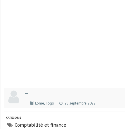
r
t
u
n
i
t
é
s
a
u
T
O
G
—
O
e
Lomé, Togo
28 septembre 2022
t
e
CATÉGORIE
n
Comptabilité et finance