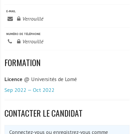
A
f
E-MAIL
r
Verrouillé
i
q
NUMÉRO DE TÉLÉPHONE
u
Verrouillé
e
FORMATION
Licence
@ Universités de Lomé
Sep 2022 — Oct 2022
CONTACTER LE CANDIDAT
Connectez-vous ou enregistrez-vous comme