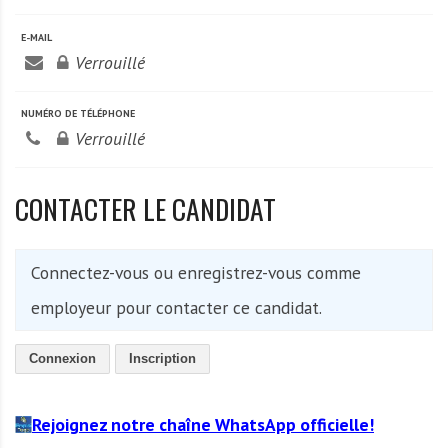
A
f
E-MAIL
r
Verrouillé
i
q
NUMÉRO DE TÉLÉPHONE
u
Verrouillé
e
CONTACTER LE CANDIDAT
Connectez-vous ou enregistrez-vous comme
employeur pour contacter ce candidat.
Connexion
Inscription
Rejoignez notre chaîne WhatsApp officielle!