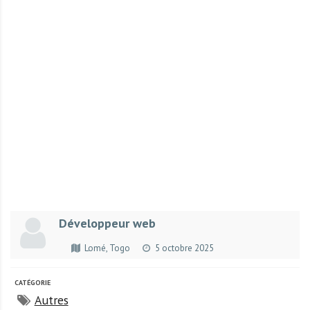
r
t
u
n
i
t
é
s
a
u
T
O
G
Développeur web
O
e
Lomé, Togo
5 octobre 2025
t
e
CATÉGORIE
n
Autres