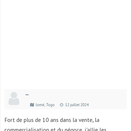
r
t
u
n
i
t
é
s
a
u
T
O
G
—
O
e
lomé, Togo
12 juillet 2024
t
e
Fort de plus de 10 ans dans la vente, la
n
commercialisation et du négoce, j'allie les