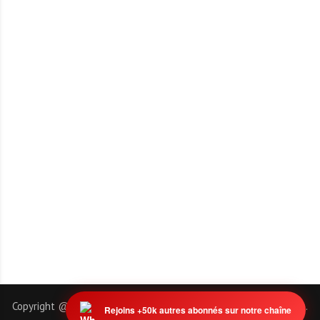
Copyright @ 2011-2026 | EmploiTogo.INFO. Tous droits réservés.
Rejoins +50k autres abonnés sur notre chaîne