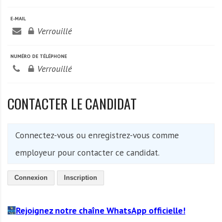
A
f
E-MAIL
r
Verrouillé
i
q
NUMÉRO DE TÉLÉPHONE
u
Verrouillé
e
CONTACTER LE CANDIDAT
Connectez-vous ou enregistrez-vous comme
employeur pour contacter ce candidat.
Connexion
Inscription
Rejoignez notre chaîne WhatsApp officielle!