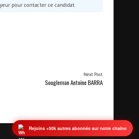
eur pour contacter ce candidat.
Next Post
Sougleman Antoine BARRA
Rejoins +50k autres abonnés sur notre chaîne