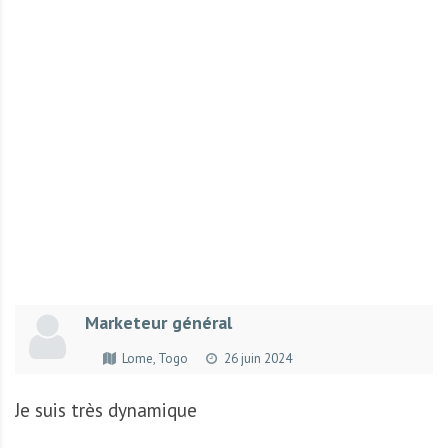
r
t
u
n
i
t
é
s
a
u
T
O
G
Marketeur général
O
e
Lome, Togo
26 juin 2024
t
e
Je suis très dynamique
n