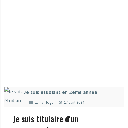
r
t
u
n
i
t
é
s
a
u
T
O
G
Je suis étudiant en 2ème année
O
e
Lomé, Togo
17 avril 2024
t
e
Je suis titulaire d’un
n