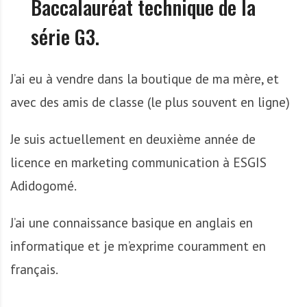
Baccalauréat technique de la
A
f
série G3.
r
i
q
J’ai eu à vendre dans la boutique de ma mère, et
u
avec des amis de classe (le plus souvent en ligne)
e
Je suis actuellement en deuxième année de
licence en marketing communication à ESGIS
Adidogomé.
J’ai une connaissance basique en anglais en
informatique et je m’exprime couramment en
français.