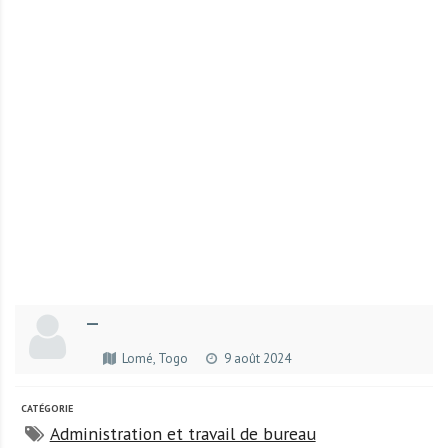
r
t
u
n
i
t
é
s
a
u
T
O
G
—
O
e
Lomé, Togo
9 août 2024
t
e
CATÉGORIE
n
Administration et travail de bureau