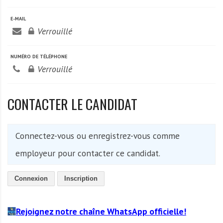
A
f
E-MAIL
r
Verrouillé
i
q
NUMÉRO DE TÉLÉPHONE
u
Verrouillé
e
CONTACTER LE CANDIDAT
Connectez-vous ou enregistrez-vous comme
employeur pour contacter ce candidat.
Connexion
Inscription
Rejoignez notre chaîne WhatsApp officielle!