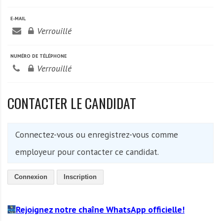
A
f
E-MAIL
r
Verrouillé
i
q
NUMÉRO DE TÉLÉPHONE
u
Verrouillé
e
CONTACTER LE CANDIDAT
Connectez-vous ou enregistrez-vous comme
employeur pour contacter ce candidat.
Connexion
Inscription
Rejoignez notre chaîne WhatsApp officielle!