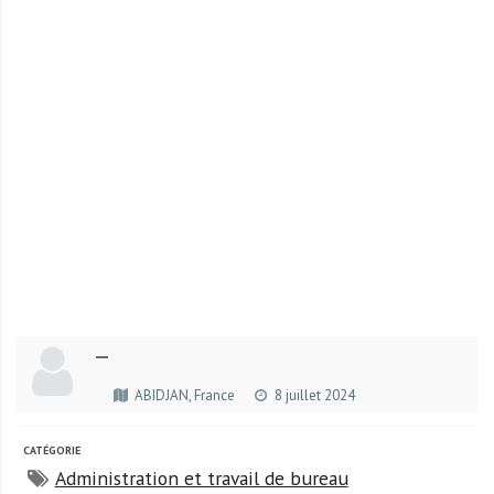
r
t
u
n
i
t
é
s
a
u
T
O
G
—
O
e
ABIDJAN, France
8 juillet 2024
t
e
CATÉGORIE
n
Administration et travail de bureau