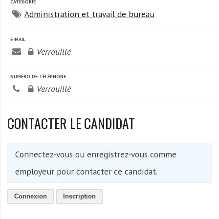
A
CATÉGORIE
f
Administration et travail de bureau
r
i
E-MAIL
q
Verrouillé
u
e
NUMÉRO DE TÉLÉPHONE
Verrouillé
CONTACTER LE CANDIDAT
Connectez-vous ou enregistrez-vous comme
employeur pour contacter ce candidat.
Connexion
Inscription