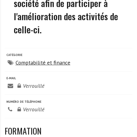
société afin de participer à
A
f
l'amélioration des activités de
r
i
celle-ci.
q
u
e
CATÉGORIE
Comptabilité et finance
E-MAIL
Verrouillé
NUMÉRO DE TÉLÉPHONE
Verrouillé
FORMATION