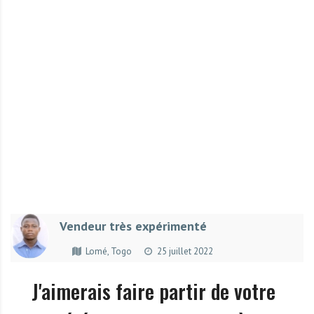
r
t
u
n
i
t
é
s
a
u
T
O
G
Vendeur très expérimenté
O
e
Lomé, Togo
25 juillet 2022
t
e
J'aimerais faire partir de votre
n