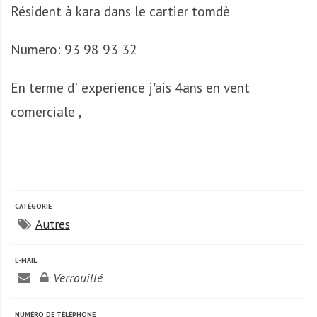
A
Résident à kara dans le cartier tomdè
f
r
Numero: 93 98 93 32
i
q
En terme d` experience j'ais 4ans en vent
u
e
comerciale ,
CATÉGORIE
Autres
E-MAIL
Verrouillé
NUMÉRO DE TÉLÉPHONE