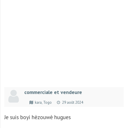
r
t
u
n
i
t
é
s
a
u
T
O
G
commerciale et vendeure
O
e
kara, Togo
29 août 2024
t
e
Je suis boyi hèzouwè hugues
n