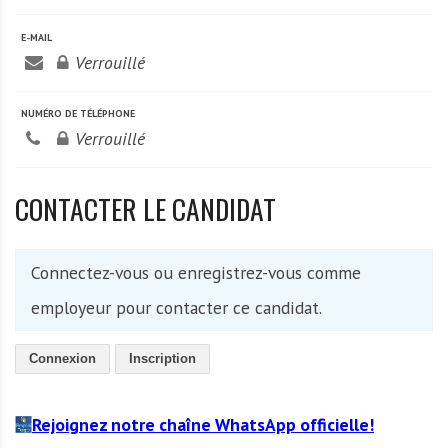
A
f
E-MAIL
r
Verrouillé
i
q
NUMÉRO DE TÉLÉPHONE
u
Verrouillé
e
CONTACTER LE CANDIDAT
Connectez-vous ou enregistrez-vous comme
employeur pour contacter ce candidat.
Connexion
Inscription
Rejoignez notre chaîne WhatsApp officielle!