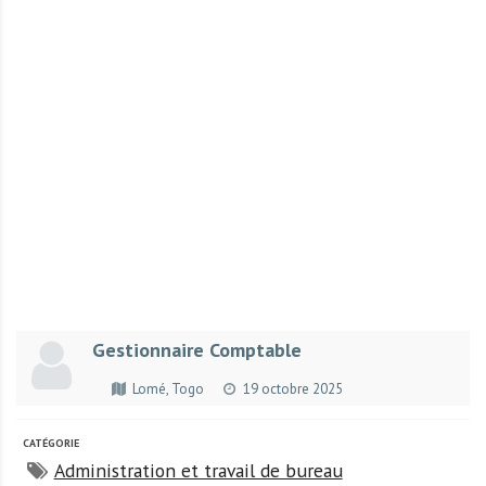
r
t
u
n
i
t
é
s
a
u
T
O
G
Gestionnaire Comptable
O
e
Lomé, Togo
19 octobre 2025
t
e
CATÉGORIE
n
Administration et travail de bureau