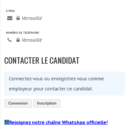
A
f
E-MAIL
r
Verrouillé
i
q
NUMÉRO DE TÉLÉPHONE
u
Verrouillé
e
CONTACTER LE CANDIDAT
Connectez-vous ou enregistrez-vous comme
employeur pour contacter ce candidat.
Connexion
Inscription
Rejoignez notre chaîne WhatsApp officielle!