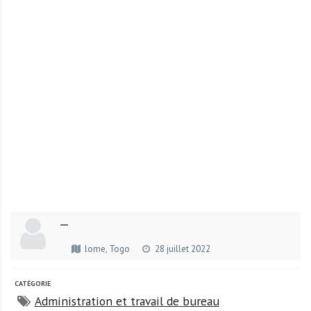
r
t
u
n
i
t
é
s
a
u
T
O
G
—
O
e
lome, Togo
28 juillet 2022
t
e
CATÉGORIE
n
Administration et travail de bureau