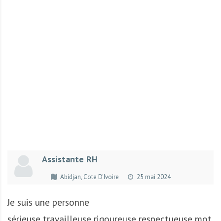
r
t
u
n
i
t
é
s
a
u
T
O
G
Assistante RH
O
e
Abidjan, Cote D'Ivoire
25 mai 2024
t
e
Je suis une personne
n
sérieuse,travailleuse,rigoureuse,respectueuse,mot