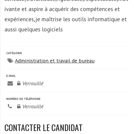
A
f
ivante et aspire à acquérir des compétences et
r
expériences,je maîtrise les outils informatique et
i
aussi quelques logiciels
q
u
e
CATÉGORIE
Administration et travail de bureau
E-MAIL
Verrouillé
NUMÉRO DE TÉLÉPHONE
Verrouillé
CONTACTER LE CANDIDAT