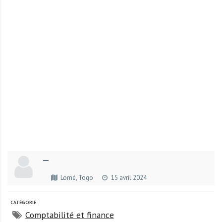
r
t
u
n
i
t
é
s
a
u
T
O
G
—
O
e
Lomé, Togo
15 avril 2024
t
e
CATÉGORIE
n
Comptabilité et finance