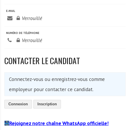
A
f
E-MAIL
r
Verrouillé
i
q
NUMÉRO DE TÉLÉPHONE
u
Verrouillé
e
CONTACTER LE CANDIDAT
Connectez-vous ou enregistrez-vous comme
employeur pour contacter ce candidat.
Connexion
Inscription
Rejoignez notre chaîne WhatsApp officielle!