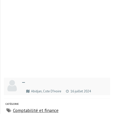
r
t
u
n
i
t
é
s
a
u
T
O
G
—
O
e
Abidjan, Cote D'Ivoire
16 juillet 2024
t
e
CATÉGORIE
n
Comptabilité et finance