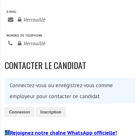
A
f
E-MAIL
r
Verrouillé
i
q
NUMÉRO DE TÉLÉPHONE
u
Verrouillé
e
CONTACTER LE CANDIDAT
Connectez-vous ou enregistrez-vous comme
employeur pour contacter ce candidat.
Connexion
Inscription
Rejoignez notre chaîne WhatsApp officielle!