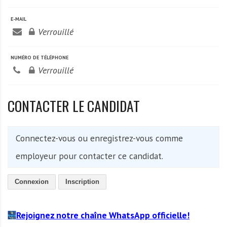
A
f
E-MAIL
r
Verrouillé
i
q
NUMÉRO DE TÉLÉPHONE
u
Verrouillé
e
CONTACTER LE CANDIDAT
Connectez-vous ou enregistrez-vous comme
employeur pour contacter ce candidat.
Connexion
Inscription
Rejoignez notre chaîne WhatsApp officielle!