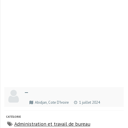
r
t
u
n
i
t
é
s
a
u
T
O
G
—
O
e
Abidjan, Cote D'Ivoire
1 juillet 2024
t
e
CATÉGORIE
n
Administration et travail de bureau