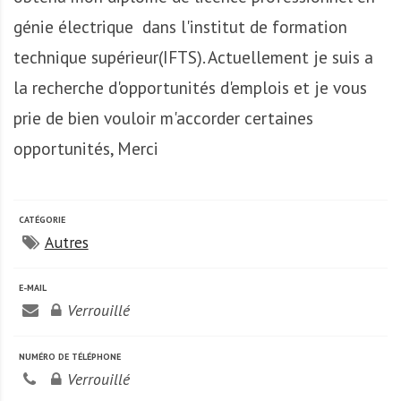
A
f
génie électrique dans l'institut de formation
r
technique supérieur(IFTS). Actuellement je suis a
i
la recherche d'opportunités d'emplois et je vous
q
u
prie de bien vouloir m'accorder certaines
e
opportunités, Merci
CATÉGORIE
Autres
E-MAIL
Verrouillé
NUMÉRO DE TÉLÉPHONE
Verrouillé