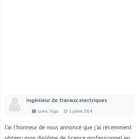
r
t
u
n
i
t
é
s
a
u
T
O
G
Ingénieur de travaux electriques
O
e
Lomé, Togo
1 juillet 2024
t
e
J'ai l'honneur de vous annoncé que j'ai récemment
n
obtenu mon diplôme de licence professionnel en