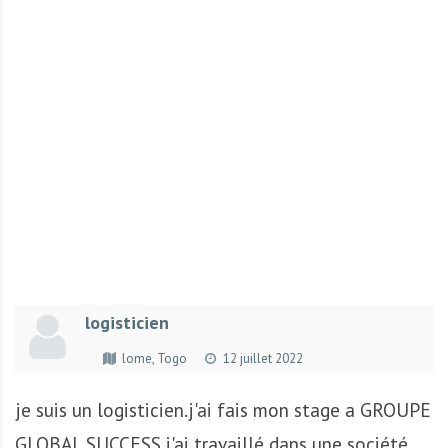
r
t
u
n
i
t
é
s
a
u
T
O
G
logisticien
O
e
lome, Togo
12 juillet 2022
t
e
je suis un logisticien.j'ai fais mon stage a GROUPE
n
GLOBAL SUCCESS.j'ai travaillé dans une société