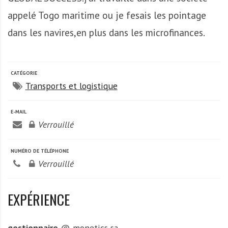
A
f
appelé Togo maritime ou je fesais les pointage
r
dans les navires,en plus dans les microfinances.
i
q
u
CATÉGORIE
e
Transports et logistique
E-MAIL
Verrouillé
NUMÉRO DE TÉLÉPHONE
Verrouillé
EXPÉRIENCE
gestionnaire
@ monetics sa