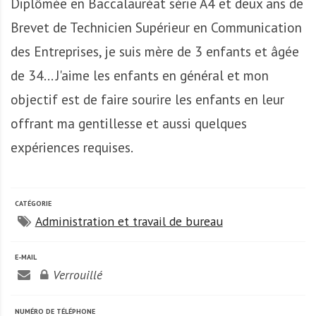
Diplômée en Baccalauréat série A4 et deux ans de
A
f
Brevet de Technicien Supérieur en Communication
r
des Entreprises, je suis mère de 3 enfants et âgée
i
q
de 34... J'aime les enfants en général et mon
u
objectif est de faire sourire les enfants en leur
e
offrant ma gentillesse et aussi quelques
expériences requises.
CATÉGORIE
Administration et travail de bureau
E-MAIL
Verrouillé
NUMÉRO DE TÉLÉPHONE