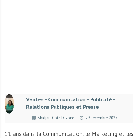
r
t
u
n
i
t
é
s
a
u
T
O
G
Ventes - Communication - Publicité -
O
Relations Publiques et Presse
e
t
Abidjan, Cote D'Ivoire
29 décembre 2025
e
n
11 ans dans la Communication, le Marketing et les