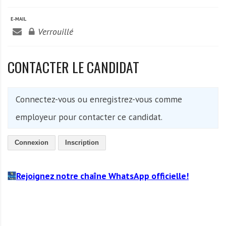
A
f
E-MAIL
r
Verrouillé
i
q
CONTACTER LE CANDIDAT
u
e
Connectez-vous ou enregistrez-vous comme
employeur pour contacter ce candidat.
Connexion
Inscription
Rejoignez notre chaîne WhatsApp officielle!