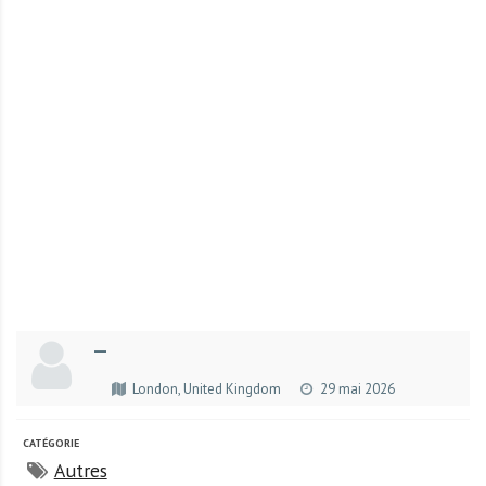
r
t
u
n
i
t
é
s
a
u
T
O
G
—
O
e
London, United Kingdom
29 mai 2026
t
e
CATÉGORIE
n
Autres