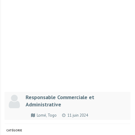
r
t
u
n
i
t
é
s
a
u
T
O
G
Responsable Commerciale et
O
Administrative
e
t
Lomé, Togo
11 juin 2024
e
n
CATÉGORIE