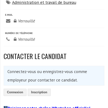
A
Administration et travail de bureau
f
r
E-MAIL
i
Verrouillé
q
u
NUMÉRO DE TÉLÉPHONE
e
Verrouillé
CONTACTER LE CANDIDAT
Connectez-vous ou enregistrez-vous comme
employeur pour contacter ce candidat.
Connexion
Inscription