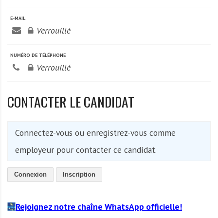
A
f
E-MAIL
r
Verrouillé
i
q
NUMÉRO DE TÉLÉPHONE
u
Verrouillé
e
CONTACTER LE CANDIDAT
Connectez-vous ou enregistrez-vous comme
employeur pour contacter ce candidat.
Connexion
Inscription
Rejoignez notre chaîne WhatsApp officielle!