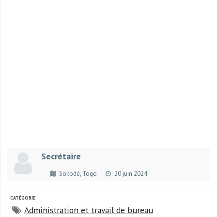
r
t
u
n
i
t
é
s
a
u
T
O
G
Secrétaire
O
e
Sokodé, Togo
20 juin 2024
t
e
CATÉGORIE
n
Administration et travail de bureau