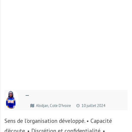
r
t
u
n
i
t
é
s
a
u
T
O
G
—
O
e
Abidjan, Cote D'Ivoire
10 juillet 2024
t
e
Sens de l'organisation développé. • Capacité
n
d'écoute. • Discrétion et confidentialité. •