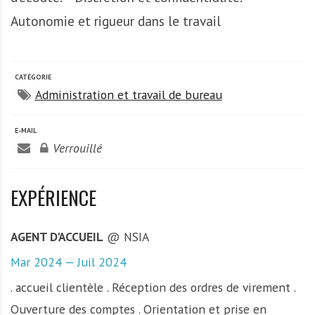
A
f
Autonomie et rigueur dans le travail
r
i
q
CATÉGORIE
u
Administration et travail de bureau
e
E-MAIL
Verrouillé
EXPÉRIENCE
AGENT D'ACCUEIL
@ NSIA
Mar 2024 — Juil 2024
. accueil clientèle . Réception des ordres de virement .
Ouverture des comptes . Orientation et prise en