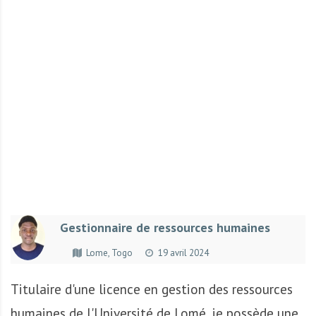
r
t
u
n
i
t
é
s
a
u
T
O
G
Gestionnaire de ressources humaines
O
e
Lome, Togo
19 avril 2024
t
e
Titulaire d'une licence en gestion des ressources
n
humaines de l'Université de Lomé, je possède une