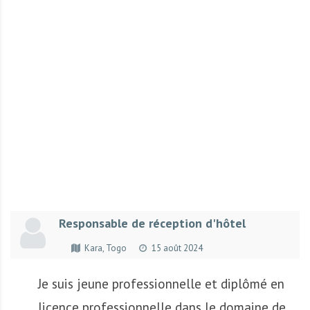
r
t
u
n
i
t
é
s
a
u
T
O
G
Responsable de réception d'hôtel
O
e
Kara, Togo
15 août 2024
t
e
Je suis jeune professionnelle et diplômé en
n
licence professionnelle dans le domaine de