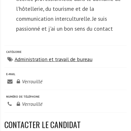
A
f
l'hôtellerie, du tourisme et de la
r
communication interculturelle. Je suis
i
passionné et j'ai un bon sens du contact
q
u
e
CATÉGORIE
Administration et travail de bureau
E-MAIL
Verrouillé
NUMÉRO DE TÉLÉPHONE
Verrouillé
CONTACTER LE CANDIDAT