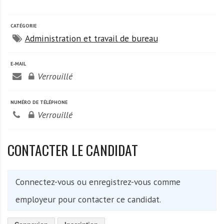
A
f
r
CATÉGORIE
Administration et travail de bureau
i
q
u
E-MAIL
e
Verrouillé
NUMÉRO DE TÉLÉPHONE
Verrouillé
CONTACTER LE CANDIDAT
Connectez-vous ou enregistrez-vous comme
employeur pour contacter ce candidat.