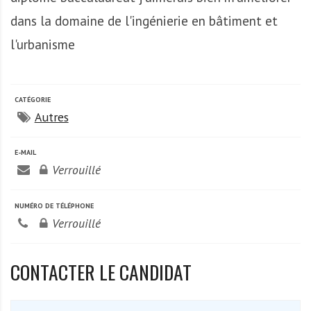
A
f
dans la domaine de l'ingénierie en bâtiment et
r
l'urbanisme
i
q
u
CATÉGORIE
e
Autres
E-MAIL
Verrouillé
NUMÉRO DE TÉLÉPHONE
Verrouillé
CONTACTER LE CANDIDAT