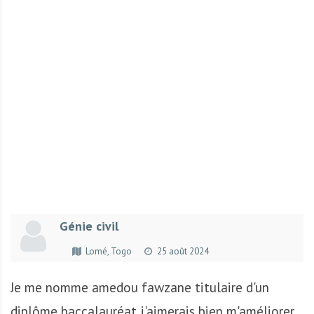
r
t
u
n
i
t
é
s
a
u
T
O
G
Génie civil
O
e
Lomé, Togo
25 août 2024
t
e
Je me nomme amedou fawzane titulaire d'un
n
diplôme baccalauréat j'aimerais bien m'améliorer