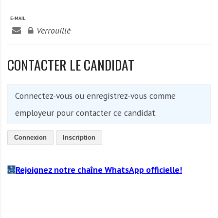
A
f
E-MAIL
r
Verrouillé
i
q
CONTACTER LE CANDIDAT
u
e
Connectez-vous ou enregistrez-vous comme
employeur pour contacter ce candidat.
Connexion
Inscription
Rejoignez notre chaîne WhatsApp officielle!