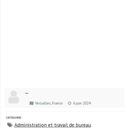
r
t
u
n
i
t
é
s
a
u
T
O
G
—
O
e
Versailles, France
6 juin 2024
t
e
CATÉGORIE
n
Administration et travail de bureau