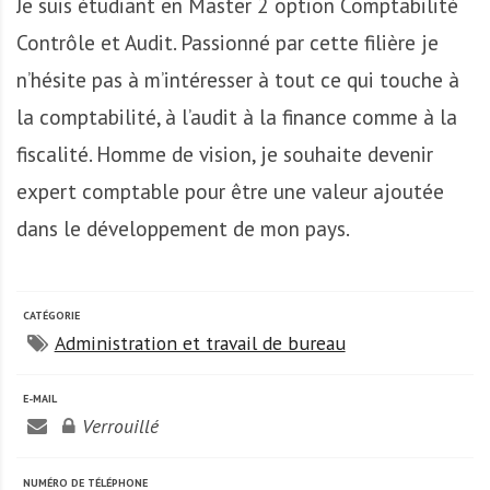
Je suis étudiant en Master 2 option Comptabilité
A
f
Contrôle et Audit. Passionné par cette filière je
r
n’hésite pas à m’intéresser à tout ce qui touche à
i
q
la comptabilité, à l’audit à la finance comme à la
u
fiscalité. Homme de vision, je souhaite devenir
e
expert comptable pour être une valeur ajoutée
dans le développement de mon pays.
CATÉGORIE
Administration et travail de bureau
E-MAIL
Verrouillé
NUMÉRO DE TÉLÉPHONE