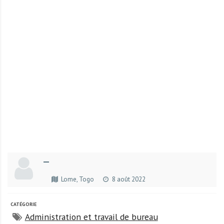
r
t
u
n
i
t
é
s
a
u
T
O
G
—
O
e
Lome, Togo
8 août 2022
t
e
CATÉGORIE
n
Administration et travail de bureau