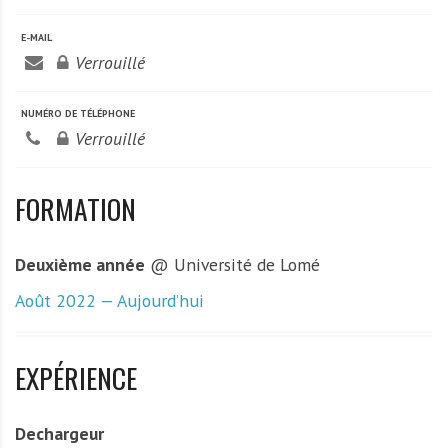
A
f
E-MAIL
r
Verrouillé
i
q
NUMÉRO DE TÉLÉPHONE
u
Verrouillé
e
FORMATION
Deuxième année
@ Université de Lomé
Août 2022 — Aujourd’hui
EXPÉRIENCE
Dechargeur