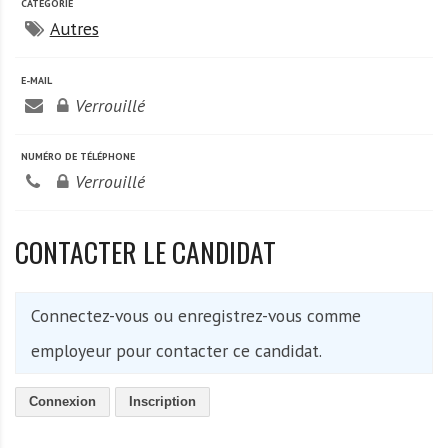
A
CATÉGORIE
f
Autres
r
i
E-MAIL
q
Verrouillé
u
e
NUMÉRO DE TÉLÉPHONE
Verrouillé
CONTACTER LE CANDIDAT
Connectez-vous ou enregistrez-vous comme
employeur pour contacter ce candidat.
Connexion
Inscription