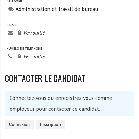
A
CATÉGORIE
f
Administration et travail de bureau
r
i
E-MAIL
q
Verrouillé
u
e
NUMÉRO DE TÉLÉPHONE
Verrouillé
CONTACTER LE CANDIDAT
Connectez-vous ou enregistrez-vous comme
employeur pour contacter ce candidat.
Connexion
Inscription